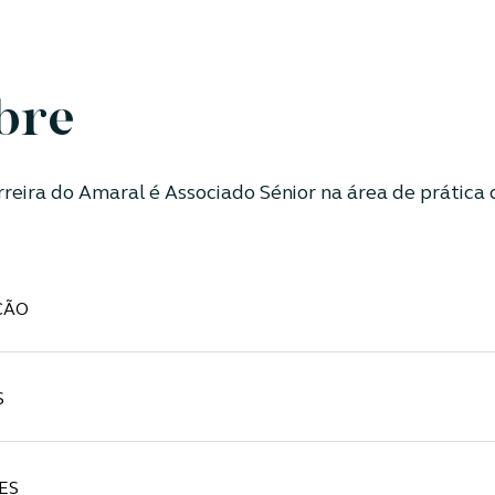
bre
rreira do Amaral é Associado Sénior na área de prática d
ÇÃO
S
ES