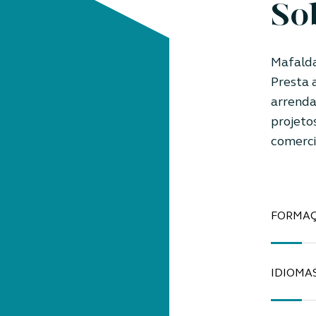
So
Mafalda 
Presta 
arrenda
projetos
comerci
FORMA
IDIOMA