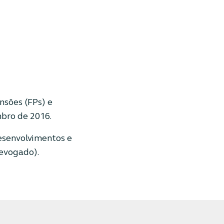
ensões (FPs) e
mbro de 2016.
desenvolvimentos e
revogado).