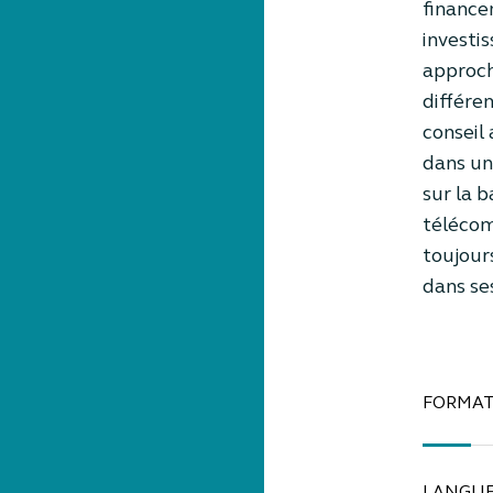
financem
investi
approch
différe
conseil 
dans un
sur la b
télécom
toujour
dans se
FORMAT