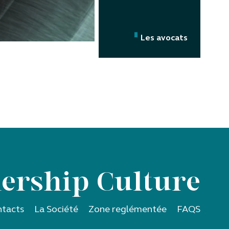
Les avocats
ership Culture
tacts
La Société
Zone reglémentée
FAQS