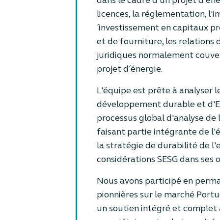
dans le cadre d'un projet d´én
licences, la réglementation, l'im
´investissement en capitaux pro
et de fourniture, les relations 
juridiques normalement couver
projet d´énergie.
L'équipe est prête à analyser l
développement durable et d'ES
processus global d'analyse de
faisant partie intégrante de l'é
la stratégie de durabilité de l'
considérations SESG dans ses o
Nous avons participé en perma
pionnières sur le marché Portu
un soutien intégré et complet a