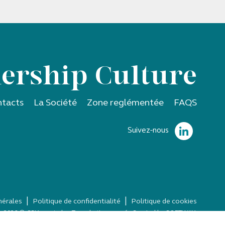
ership Culture
tacts
La Société
Zone reglémentée
FAQS
Suivez-nous
|
|
nérales
Politique de confidentialité
Politique de cookies
 - 2026 © CS'Associados.
Tous droits reservés Created by
SOFTWAY
.