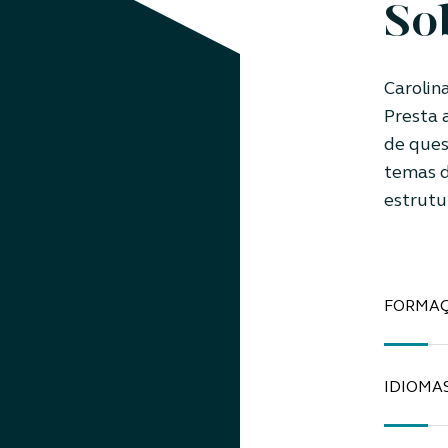
So
Carolin
Presta 
de ques
temas d
estrutu
FORMA
IDIOMA