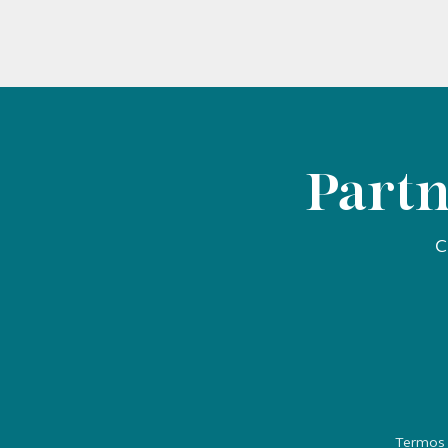
Partn
C
Termos 