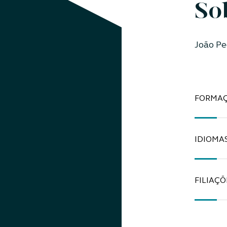
So
João Pe
FORMA
IDIOMA
FILIAÇÕ