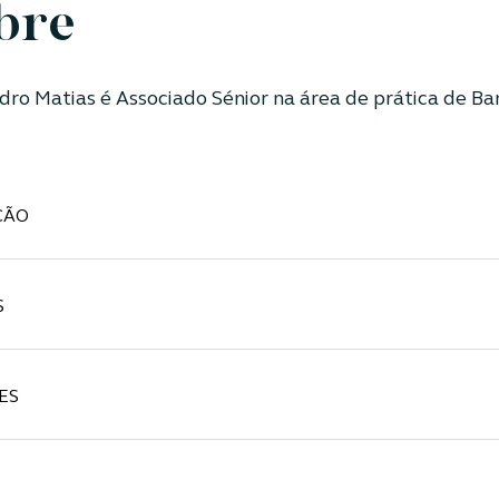
bre
dro Matias é
Associado Sénior na área de prática de Ban
ÇÃO
S
ES