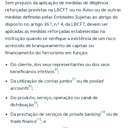
Sem prejuízo da aplicação de medidas de diligência
reforçadas previstas na LBCFT ou no Aviso ou de outras
medidas definidas pelas Entidades Sujeitas ao abrigo do
disposto no artigo 36.º, n.º 4, da LBCFT, devem ser
aplicadas as medidas reforçadas estabelecidas na
Instrução quando se verifique a existência de um risco
acrescido de branqueamento de capitais ou
financiamento do terrorismo em função:
Do cliente, dos seus representantes ou dos seus
[6]
beneficiários efetivos
;
[7]
Da utilização de contas jumbo
ou de
pooled
[8]
accounts
;
Do produto, serviço, operação ou canal de
[9]
distribuição
;
[10]
Da prestação de serviços de
private banking
ou de
[11]
trade finance
; e