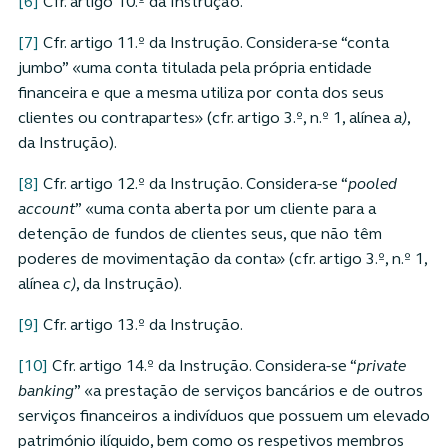
[6]
Cfr. artigo 10.º da Instrução.
[7]
Cfr. artigo 11.º da Instrução. Considera-se “conta
jumbo” «uma conta titulada pela própria entidade
financeira e que a mesma utiliza por conta dos seus
clientes ou contrapartes» (cfr. artigo 3.º, n.º 1, alínea
a)
,
da Instrução).
[8]
Cfr. artigo 12.º da Instrução. Considera-se “
pooled
account
” «uma conta aberta por um cliente para a
detenção de fundos de clientes seus, que não têm
poderes de movimentação da conta» (cfr. artigo 3.º, n.º 1,
alínea
c)
, da Instrução).
[9]
Cfr. artigo 13.º da Instrução.
[10]
Cfr. artigo 14.º da Instrução. Considera-se “
private
banking
” «a prestação de serviços bancários e de outros
serviços financeiros a indivíduos que possuem um elevado
património ilíquido, bem como os respetivos membros