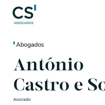
Abogados
António
Castro e S
Asociado