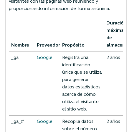
visitantes con las páginas web reuniendo y
proporcionando información de forma anónima.
Duración
máxima
de
Nombre
Proveedor
Propósito
almacenam
_ga
Google
Registra una
2 años
identificación
única que se utiliza
para generar
datos estadísticos
acerca de cómo
utiliza el visitante
el sitio web.
_ga_#
Google
Recopila datos
2 años
sobre el número