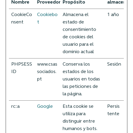
Nombre
Proveedor
Propósito
almacenam
CookieCo
Cookiebo
Almacena el
1 año
nsent
t
estado de
consentimiento
de cookies del
usuario para el
dominio actual
PHPSESS
www.csas
Conserva los
Sesión
ID
sociados.
estados de los
pt
usuarios en todas
las peticiones de
la página.
rc::a
Google
Esta cookie se
Persis
utiliza para
tente
distinguir entre
humanos y bots.