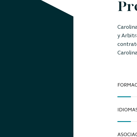
Pr
Carolin
y Arbitr
contrato
Carolin
FORMAC
IDIOMA
ASOCIA