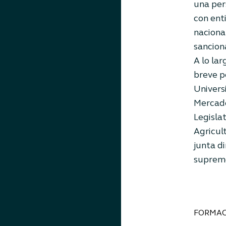
una per
con ent
naciona
sancion
A lo la
breve p
Univers
Mercado
Legislat
Agricul
junta d
supremo
FORMAC