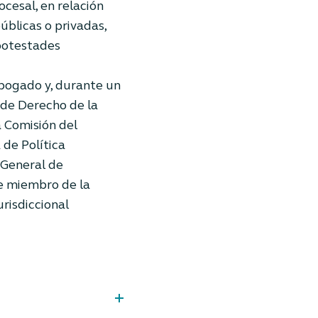
cesal, en relación
úblicas o privadas,
 potestades
abogado y, durante un
 de Derecho de la
 Comisión del
 de Política
r General de
ue miembro de la
urisdiccional