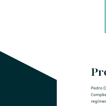
Pr
Pedro D
Complia
regímen