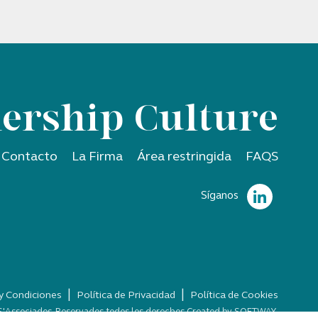
ership Culture
Contacto
La Firma
Área restringida
FAQS
Síganos
|
|
y Condiciones
Política de Privacidad
Política de Cookies
S'Associados.
Reservados todos los derechos Created by
SOFTWAY
.