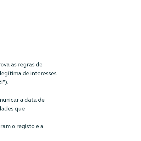
rova as regras de
legítima de interesses
I”).
municar a data de
idades que
ram o registo e a