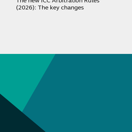
The new ICC Arbitration Rules
(2026): The key changes