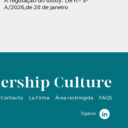
A regulação do lobby: Lei n.º 5-
A/2026,de 28 de janeiro
ership Culture
Contacto
La Firma
Área restringida
FAQS
Síganos