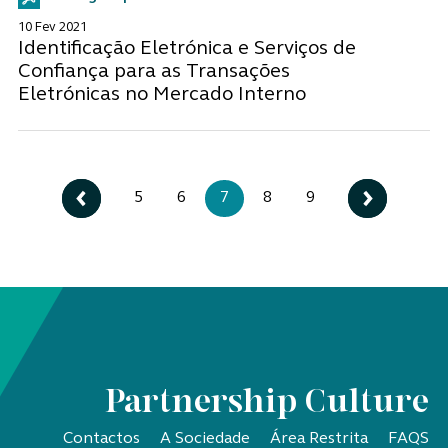
10 Fev 2021
Identificação Eletrónica e Serviços de
Confiança para as Transações
Eletrónicas no Mercado Interno
5
6
7
8
9
Partnership Culture
Contactos
A Sociedade
Área Restrita
FAQS