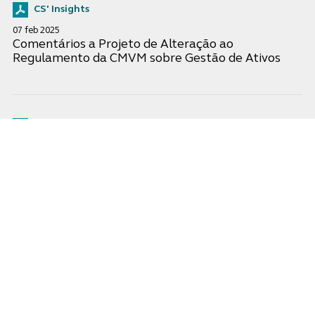
CS' Insights
07 feb 2025
Comentários a Projeto de Alteração ao
Regulamento da CMVM sobre Gestão de Ativos
CS' Legal Updates
20 ago 2024
A prevalência do direito do credor hipotecário
sobre o direito de retenção
Experiencia