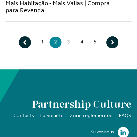
Mais Habitação - Mais Valias | Compra
para Revenda
1
2
3
4
5
Partnership Culture
Contacts
La Société
Zone reglémentée
FAQS
Suivez-nous