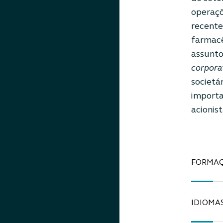
operaçõ
recente
farmacê
assunto
corpora
societá
importa
acionist
FORMA
IDIOMA