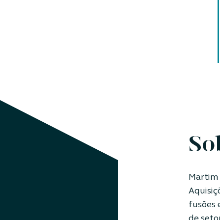
So
Martim 
Aquisiç
fusões 
de seto