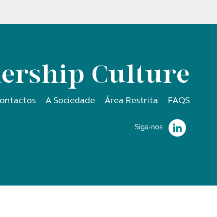
ership Culture
ontactos
A Sociedade
Área Restrita
FAQS
Siga-nos
|
|
e Condições
Política de Privacidade
Política de Cookies
© CS'Associados.
Todos os direitos reservados. Created by
SOFTWAY
.